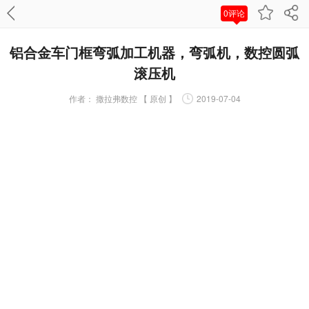
0评论
铝合金车门框弯弧加工机器，弯弧机，数控圆弧
滚压机
作者：
撒拉弗数控 【 原创 】
2019-07-04