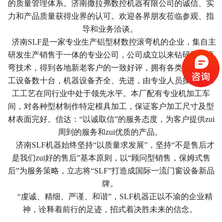
的质量管理体系。济南撒拉弗数控机器有限公司的诚信、实
力和产品质量获得业界的认可。欢迎各界朋友莅临参观、指
导和业务洽谈。
济南SLF是一家专业生产铝型材数控滚弯机的企业，集自主
研发生产销售于一体的专业公司，公司成立以来钻研型材滚
弯技术，得到各地新老客户的一致好评，拥有各类型弯弧加
工设备数十台，机器设备齐全、先进，由专业人员操作，加
工工艺在同行业中处于领先水平。本厂配有专业机加工车
间，对各种型材制作特定模具加工，保证客户加工尺寸及型
材表面完好。信达：“以诚取信”的服务态度，为客户提供zui
周到的服务和zui优质的产品。
济南SLF机器始终坚持“以质量求发展”，坚持“不是售后才
是我们zui好的售后”基本原则，以“顾问型销售，保姆式售
后”为服务策略，立志将“SLF”打造成国际一流门窗设备新品
牌。
“虔诚、精细、严谨、和谐”，SLF机器正以不渝的企业精
神，诠释着前行的足迹，招式着决胜未来的信念。