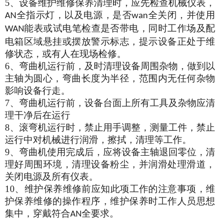
5、
设备维护维修保养清理时，应先检查机械仪表，
全指示灯，以及电源，是否
全关闭，并使用
AN
wan
能表或试电笔检查是否带电，同时工作场及配
WAN
电箱区域悬挂或摆放警示标志，提示设备正处于维
修状态，或有人在现场检修。
6、
弯曲机运行前，及时清理设备周围杂物，做到以
主轴为圆心，弯曲长度为半径，范围内无任何杂物
影响设备行走。
7、
弯曲机运行前，设备台面上所有工具及杂物应清
理干净后在运行
8、
滚弯机运行时，禁止用手调整，测量工件，禁止
运行中对机械进行润滑，擦拭，清理等工作。
9、
弯曲机使用完成后，应将设备主轴退回零位，清
理好周围环境，清理设备粉尘，并润滑处理滑道，
关闭电源及所有仪表。
10、
维护保养维修前应知此项工作的注意事项，维
护保养维修的操作程序，维护保养时工作人员思想
集中，穿戴符合
全要求。
AN